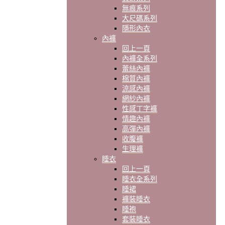
無痕系列
大尺碼系列
隱形內衣
內褲
回上一頁
內褲全系列
蕾絲內褲
棉質內褲
涼感內褲
網紗內褲
性感丁字褲
情趣內褲
高彈內褲
收腹褲
生理褲
睡衣
回上一頁
睡衣全系列
睡裙
褲裝睡衣
睡袍
套裝睡衣