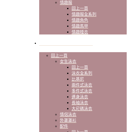
情趣服
回上一頁
情趣服全系列
情趣角色
情趣馬甲
情趣睡衣
泳衣/比基尼
BIKINI
回上一頁
女生泳衣
回上一頁
泳衣全系列
比基尼
兩件式泳衣
多件式泳衣
連身泳衣
長袖泳衣
大尺碼泳衣
情侶泳衣
外罩罩衫
配件