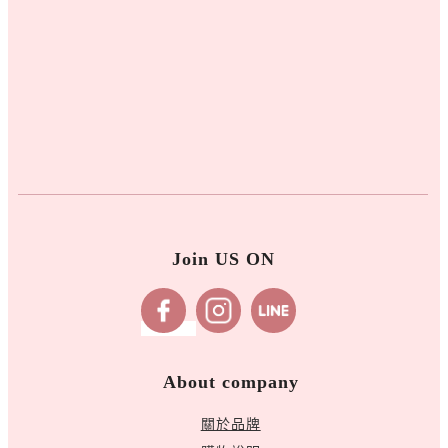
Join US ON
About company
關於品牌