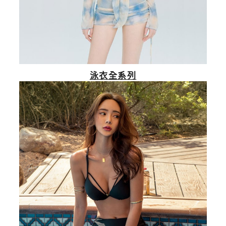
泳衣全系列