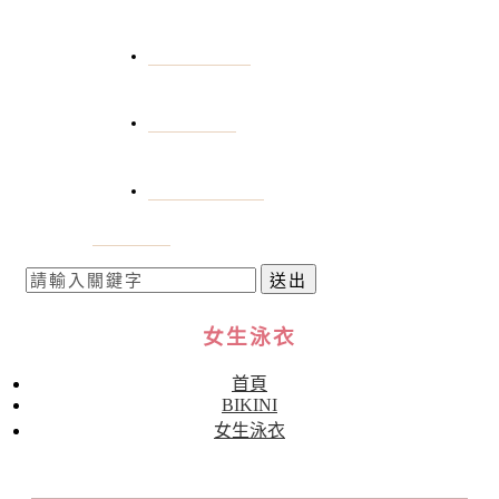
會員專區
購物車
會員登入
線上客服
copyright © 2015-2019 ehomedigital Inc. All Rights Reserved.
送出
女生泳衣
首頁
BIKINI
女生泳衣